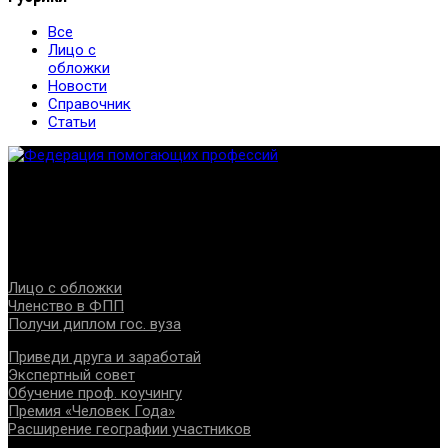
Все
Лицо с
обложки
Новости
Справочник
Статьи
Федерация создана с целью содействия развитию
специалистов помогающих направлений, защите прав и
интересов, консолидации отрасли.
Проекты
Лицо с обложки
Членство в ФПП
Получи диплом гос. вуза
Приведи друга и заработай
Экспертный совет
Обучение проф. коучингу
Премия «Человек Года»
Расширение географии участников