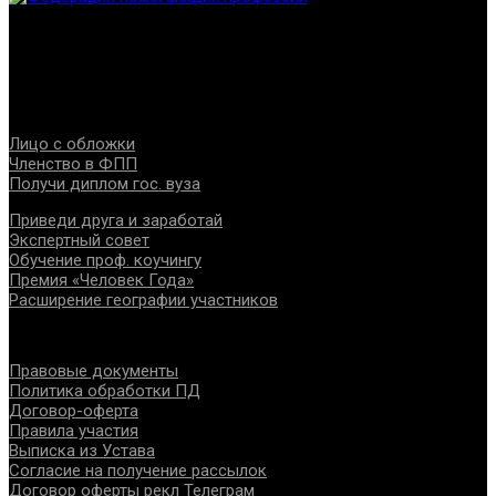
Федерация создана с целью содействия развитию
специалистов помогающих направлений, защите прав и
интересов, консолидации отрасли.
Проекты
Лицо с обложки
Членство в ФПП
Получи диплом гос. вуза
Приведи друга и заработай
Экспертный совет
Обучение проф. коучингу
Премия «Человек Года»
Расширение географии участников
Документы
Правовые документы
Политика обработки ПД
Договор-оферта
Правила участия
Выписка из Устава
Согласие на получение рассылок
Договор оферты рекл Телеграм