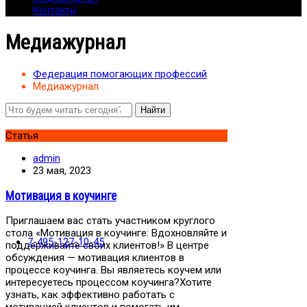
Контакты
Медиажурнал
Федерация помогающих профессий
Медиажурнал
Статья
admin
23 мая, 2023
Мотивация в коучинге
Приглашаем вас стать участником круглого
стола «Мотивация в коучинге: Вдохновляйте и
7-495-127-10-45
поддерживайте своих клиентов!» В центре
обсуждения — мотивация клиентов в
процессе коучинга. Вы являетесь коучем или
интересуетесь процессом коучинга?Хотите
узнать, как эффективно работать с