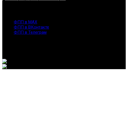
Контакты
info@fppro.ru
ФПП в МАХ
ФПП в ВКонтакте
ФПП в Телеграм
Москва, м.о. Арбат, пер. Романов,3
7-495-127-10-45
@ Федерация помогающих профессий, 2026