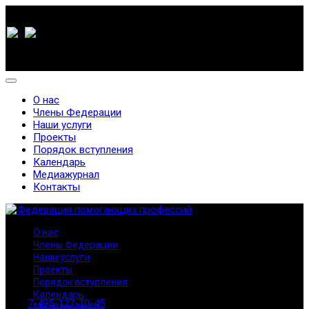
О нас
Члены Федерации
Наши услуги
Проекты
Порядок вступления
Календарь
Медиажурнал
Контакты
О нас
Члены Федерации
Наши услуги
Проекты
Порядок вступления
Календарь
7-495-127-10-45
Медиажурнал