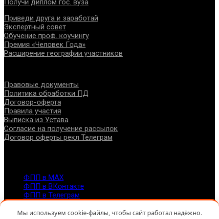
Получи диплом гос. вуза
Приведи друга и заработай
Экспертный совет
Обучение проф. коучингу
Премия «Человек Года»
Расширение географии участников
Документы
Правовые документы
Политика обработки ПД
Договор-оферта
Правила участия
Выписка из Устава
Согласие на получение рассылок
Договор оферты рекл Телеграм
Контакты
info@fppro.ru
ФПП в МАХ
ФПП в ВКонтакте
ФПП в Телеграм
Москва, м.о. Арбат, пер. Романов,3
Мы используем cookie-файлы, чтобы сайт работал надёжно.
7-495-127-10-45