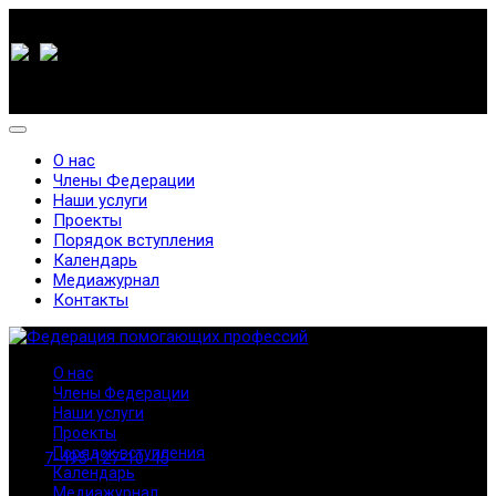
О нас
Члены Федерации
Наши услуги
Проекты
Порядок вступления
Календарь
Медиажурнал
Контакты
О нас
Члены Федерации
Наши услуги
Проекты
Порядок вступления
7-495-127-10-45
Календарь
Медиажурнал