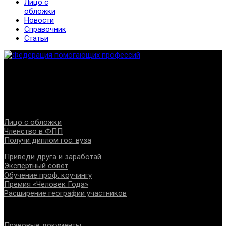
Лицо с
обложки
Новости
Справочник
Статьи
Федерация создана с целью содействия развитию
специалистов помогающих направлений, защите прав и
интересов, консолидации отрасли.
Проекты
Лицо с обложки
Членство в ФПП
Получи диплом гос. вуза
Приведи друга и заработай
Экспертный совет
Обучение проф. коучингу
Премия «Человек Года»
Расширение географии участников
Документы
Правовые документы