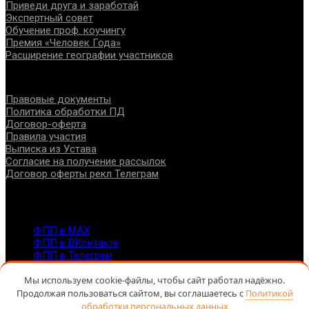
Приведи друга и заработай
Экспертный совет
Обучение проф. коучингу
Премия «Человек Года»
Расширение географии участников
Документы
Правовые документы
Политика обработки ПД
Договор-оферта
Правила участия
Выписка из Устава
Согласие на получение рассылок
Договор оферты рекл Телеграм
Контакты
info@fppro.ru
ФПП в МАХ
ФПП в ВКонтакте
ФПП в Телеграм
Москва, м.о. Арбат, пер. Романов,3
7-495-127-10-45
Мы используем cookie-файлы, чтобы сайт работал надёжно.
Продолжая пользоваться сайтом, вы соглашаетесь с
Политикой
@ Федерация помогающих профессий, 2026
обработки персональных данных