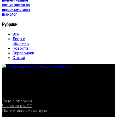
почему главным
специалистом по
персоналу станет
психолог
Рубрики
Все
Лицо с
обложки
Новости
Справочник
Статьи
Федерация создана с целью содействия развитию
специалистов помогающих направлений, защите прав и
интересов, консолидации отрасли.
Проекты
Лицо с обложки
Членство в ФПП
Получи диплом гос. вуза