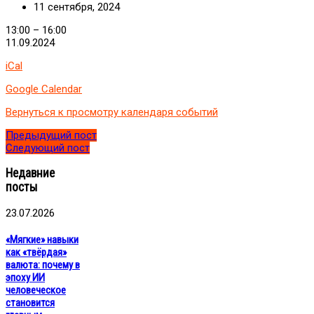
11 сентября, 2024
«Актуальные
13:00
–
16:00
решения.
11.09.2024
Масштабирование
iCal
сознания.
Что
Google Calendar
мешает
росту
Вернуться к просмотру календаря событий
бизнеса
и
Предыдущий пост
дохода»
Следующий пост
Недавние
посты
23.07.2026
«Мягкие» навыки
как «твёрдая»
валюта: почему в
эпоху ИИ
человеческое
становится