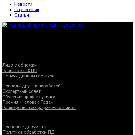
Новости
Справочник
Статьи
Федерация создана с целью содействия развитию
специалистов помогающих направлений, защите прав и
интересов, консолидации отрасли.
Проекты
Лицо с обложки
Членство в ФПП
Получи диплом гос. вуза
Приведи друга и заработай
Экспертный совет
Обучение проф. коучингу
Премия «Человек Года»
Расширение географии участников
Документы
Правовые документы
Политика обработки ПД