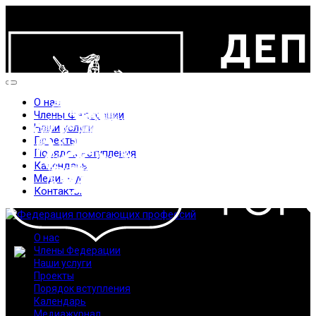
О нас
Члены Федерации
Наши услуги
Проекты
Порядок вступления
Календарь
Медиажурнал
Контакты
О нас
Члены Федерации
Наши услуги
Проекты
Порядок вступления
Календарь
Медиажурнал