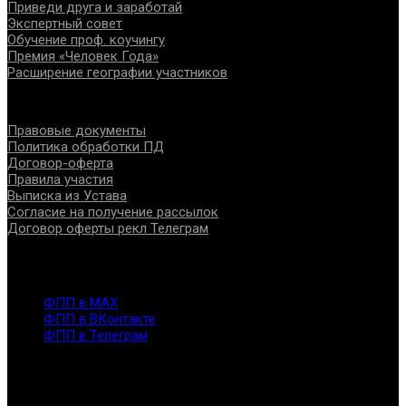
Приведи друга и заработай
Экспертный совет
Обучение проф. коучингу
Премия «Человек Года»
Расширение географии участников
Документы
Правовые документы
Политика обработки ПД
Договор-оферта
Правила участия
Выписка из Устава
Согласие на получение рассылок
Договор оферты рекл Телеграм
Контакты
info@fppro.ru
ФПП в МАХ
ФПП в ВКонтакте
ФПП в Телеграм
Москва, м.о. Арбат, пер. Романов,3
7-495-127-10-45
@ Федерация помогающих профессий, 2026