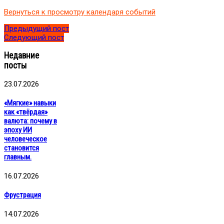
бизнес-
Вернуться к просмотру календаря событий
партнером»
Предыдущий пост
Следующий пост
Недавние
посты
23.07.2026
«Мягкие» навыки
как «твёрдая»
валюта: почему в
эпоху ИИ
человеческое
становится
главным.
16.07.2026
Фрустрация
14.07.2026