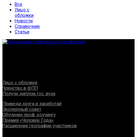
Все
Лицо с
обложки
Новости
Справочник
Статьи
Федерация создана с целью содействия развитию
специалистов помогающих направлений, защите прав и
интересов, консолидации отрасли.
Проекты
Лицо с обложки
Членство в ФПП
Получи диплом гос. вуза
Приведи друга и заработай
Экспертный совет
Обучение проф. коучингу
Премия «Человек Года»
Расширение географии участников
Документы