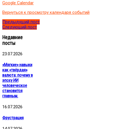
Google Calendar
бизнеса
в
Вернуться к просмотру календаря событий
2025
году
Предыдущий пост
и
Следующий пост
учесть
все».
Недавние
посты
23.07.2026
«Мягкие» навыки
как «твёрдая»
валюта: почему в
эпоху ИИ
человеческое
становится
главным.
16.07.2026
Фрустрация
14.07.2026