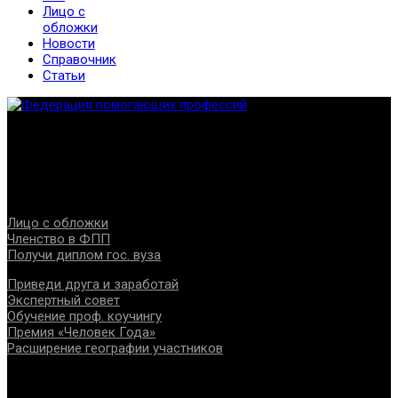
Лицо с
обложки
Новости
Справочник
Статьи
Федерация создана с целью содействия развитию
специалистов помогающих направлений, защите прав и
интересов, консолидации отрасли.
Проекты
Лицо с обложки
Членство в ФПП
Получи диплом гос. вуза
Приведи друга и заработай
Экспертный совет
Обучение проф. коучингу
Премия «Человек Года»
Расширение географии участников
Документы