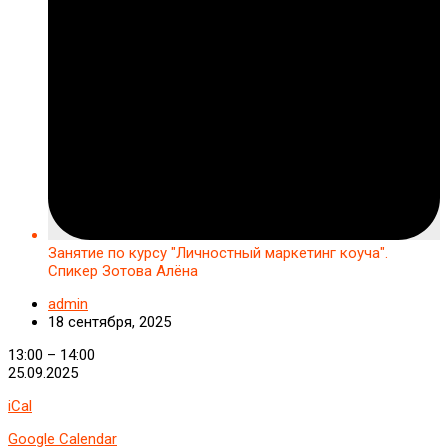
Занятие по курсу "Личностный маркетинг коуча".
Спикер Зотова Алёна
admin
18 сентября, 2025
Занятие
13:00
–
14:00
по
25.09.2025
курсу
iCal
"Личностный
маркетинг
Google Calendar
коуча".