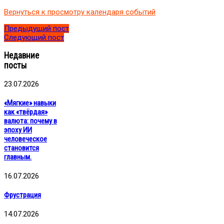
Спикер
Вернуться к просмотру календаря событий
Зотова
Алёна
Предыдущий пост
Следующий пост
Недавние
посты
23.07.2026
«Мягкие» навыки
как «твёрдая»
валюта: почему в
эпоху ИИ
человеческое
становится
главным.
16.07.2026
Фрустрация
14.07.2026