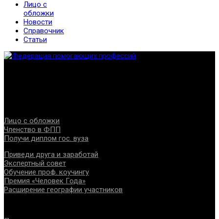
Лицо с
обложки
Новости
Справочник
Статьи
Федерация создана с целью содействия развитию
специалистов помогающих направлений, защите прав и
интересов, консолидации отрасли.
Проекты
Лицо с обложки
Членство в ФПП
Получи диплом гос. вуза
Приведи друга и заработай
Экспертный совет
Обучение проф. коучингу
Премия «Человек Года»
Расширение географии участников
Документы