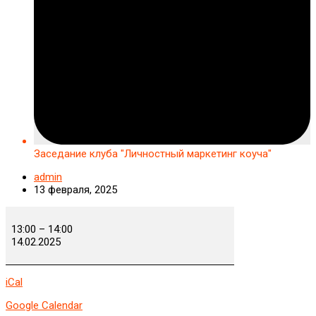
Заседание клуба "Личностный маркетинг коуча"
admin
13 февраля, 2025
Заседание
клуба
13:00
–
14:00
"Личностный
14.02.2025
маркетинг
коуча"
iCal
Google Calendar