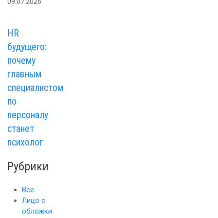
09.07.2026
HR
будущего:
почему
главным
специалистом
по
персоналу
станет
психолог
Рубрики
Все
Лицо с
обложки