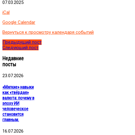
клуба
07.03.2025
"Личностный
iCal
маркетинг"
Google Calendar
Вернуться к просмотру календаря событий
Предыдущий пост
Следующий пост
Недавние
посты
23.07.2026
«Мягкие» навыки
как «твёрдая»
валюта: почему в
эпоху ИИ
человеческое
становится
главным.
16.07.2026