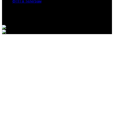
ФПП в Телеграм
Москва, м.о. Арбат, пер. Романов,3
7-495-127-10-45
@ Федерация помогающих профессий, 2026