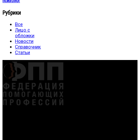
психолог
Рубрики
Все
Лицо с
обложки
Новости
Справочник
Статьи
Федерация создана с целью содействия развитию
специалистов помогающих направлений, защите прав и
интересов, консолидации отрасли.
Проекты