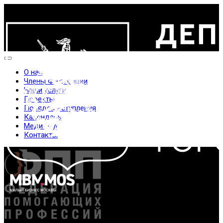
О нас
Члены Федерации
Наши услуги
Проекты
Порядок вступления
Календарь
Медиажурнал
Контакты