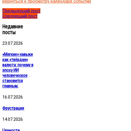
Вернуться к просмотру календаря событий
Предыдущий пост
Следующий пост
Недавние
посты
23.07.2026
«Мягкие» навыки
как «твёрдая»
валюта: почему в
эпоху ИИ
человеческое
становится
главным.
16.07.2026
Фрустрация
14.07.2026
Ценности