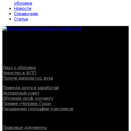
обложки
Новости
Справочник
Статьи
Федерация создана с целью содействия развитию
специалистов помогающих направлений, защите прав и
интересов, консолидации отрасли.
Проекты
Лицо с обложки
Членство в ФПП
Получи диплом гос. вуза
Приведи друга и заработай
Экспертный совет
Обучение проф. коучингу
Премия «Человек Года»
Расширение географии участников
Документы
Правовые документы