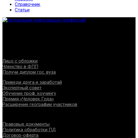
Справочник
Статьи
Федерация создана с целью содействия развитию
специалистов помогающих направлений, защите прав и
интересов, консолидации отрасли.
Проекты
Лицо с обложки
Членство в ФПП
Получи диплом гос. вуза
Приведи друга и заработай
Экспертный совет
Обучение проф. коучингу
Премия «Человек Года»
Расширение географии участников
Документы
Правовые документы
Политика обработки ПД
Договор-оферта