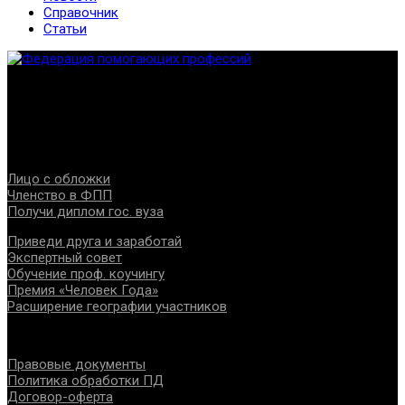
Справочник
Статьи
Федерация создана с целью содействия развитию
специалистов помогающих направлений, защите прав и
интересов, консолидации отрасли.
Проекты
Лицо с обложки
Членство в ФПП
Получи диплом гос. вуза
Приведи друга и заработай
Экспертный совет
Обучение проф. коучингу
Премия «Человек Года»
Расширение географии участников
Документы
Правовые документы
Политика обработки ПД
Договор-оферта