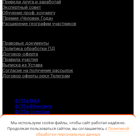
Приведи друга и заработай
Экспертный совет
Обучение проф. коучингу
Премия «Человек Года»
Расширение географии участников
Документы
Правовые документы
Политика обработки ПД
Договор-оферта
Правила участия
Выписка из Устава
Согласие на получение рассылок
Договор оферты рекл Телеграм
Контакты
info@fppro.ru
ФПП в МАХ
ФПП в ВКонтакте
ФПП в Телеграм
Москва, м.о. Арбат, пер. Романов,3
7-495-127-10-45
Мы используем cookie-файлы, чтобы сайт работал надёжно.
Продолжая пользоваться сайтом, вы соглашаетесь с
Политикой
@ Федерация помогающих профессий, 2026
обработки персональных данных