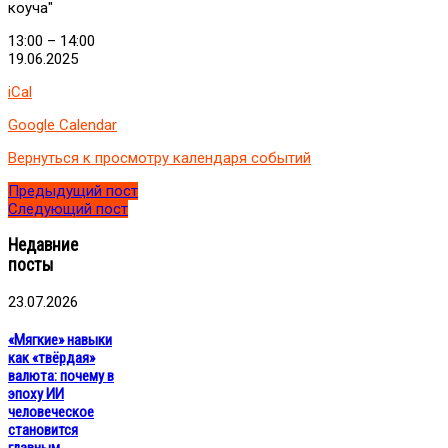
коуча"
13:00
–
14:00
19.06.2025
iCal
Google Calendar
Вернуться к просмотру календаря событий
Предыдущий пост
Следующий пост
Недавние
посты
23.07.2026
«Мягкие» навыки
как «твёрдая»
валюта: почему в
эпоху ИИ
человеческое
становится
главным.