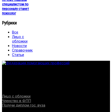
специалистом по
персоналу станет
психолог
Рубрики
Все
Лицо с
обложки
Новости
Справочник
Статьи
Федерация создана с целью содействия развитию
специалистов помогающих направлений, защите прав и
интересов, консолидации отрасли.
Проекты
Лицо с обложки
Членство в ФПП
Получи диплом гос. вуза