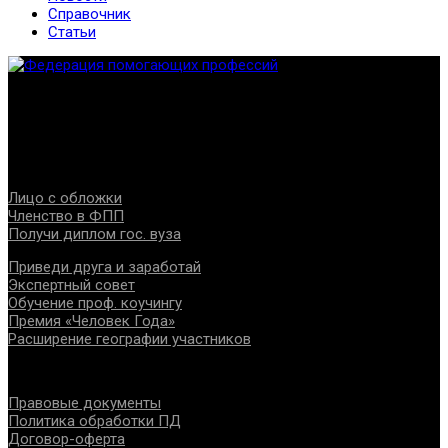
Справочник
Статьи
Федерация создана с целью содействия развитию
специалистов помогающих направлений, защите прав и
интересов, консолидации отрасли.
Проекты
Лицо с обложки
Членство в ФПП
Получи диплом гос. вуза
Приведи друга и заработай
Экспертный совет
Обучение проф. коучингу
Премия «Человек Года»
Расширение географии участников
Документы
Правовые документы
Политика обработки ПД
Договор-оферта