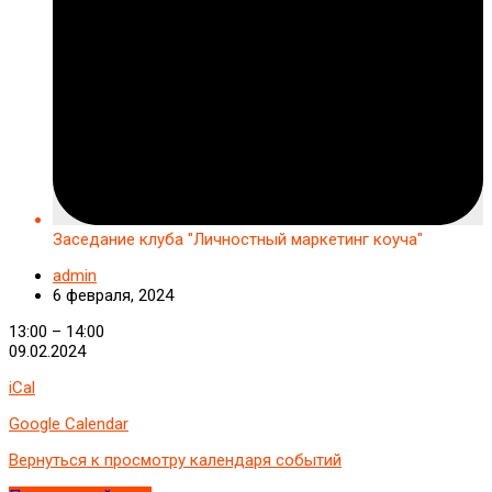
Заседание клуба "Личностный маркетинг коуча"
admin
6 февраля, 2024
Заседание
13:00
–
14:00
клуба
09.02.2024
"Личностный
iCal
маркетинг
коуча"
Google Calendar
Вернуться к просмотру календаря событий