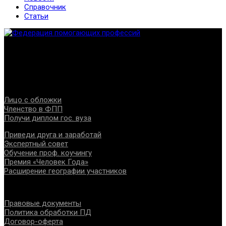
Справочник
Статьи
Федерация создана с целью содействия развитию
специалистов помогающих направлений, защите прав и
интересов, консолидации отрасли.
Проекты
Лицо с обложки
Членство в ФПП
Получи диплом гос. вуза
Приведи друга и заработай
Экспертный совет
Обучение проф. коучингу
Премия «Человек Года»
Расширение географии участников
Документы
Правовые документы
Политика обработки ПД
Договор-оферта