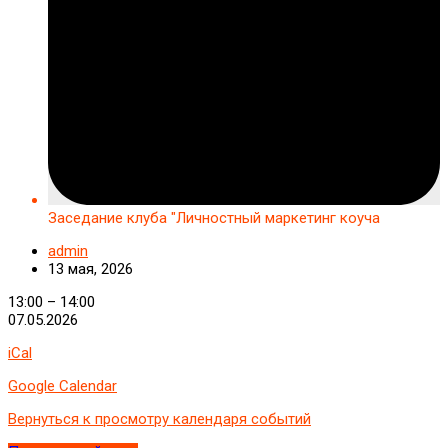
Заседание клуба "Личностный маркетинг коуча
admin
13 мая, 2026
Заседание
13:00
–
14:00
клуба
07.05.2026
"Личностный
iCal
маркетинг
коуча
Google Calendar
Вернуться к просмотру календаря событий