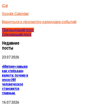
клуба
iCal
"Личностный
маркетинг
Google Calendar
коуча"
Вернуться к просмотру календаря событий
Предыдущий пост
Следующий пост
Недавние
посты
23.07.2026
«Мягкие» навыки
как «твёрдая»
валюта: почему в
эпоху ИИ
человеческое
становится
главным.
16.07.2026