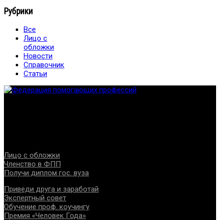
Рубрики
Все
Лицо с
обложки
Новости
Справочник
Статьи
Федерация создана с целью содействия развитию
специалистов помогающих направлений, защите прав и
интересов, консолидации отрасли.
Проекты
Лицо с обложки
Членство в ФПП
Получи диплом гос. вуза
Приведи друга и заработай
Экспертный совет
Обучение проф. коучингу
Премия «Человек Года»