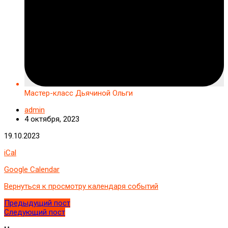
Мастер-класс Дьячиной Ольги
admin
4 октября, 2023
Мастер-
19.10.2023
класс
iCal
Дьячиной
Ольги
Google Calendar
Вернуться к просмотру календаря событий
Предыдущий пост
Следующий пост