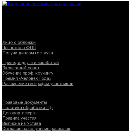
Федерация создана с целью содействия развитию
специалистов помогающих направлений, защите прав и
интересов, консолидации отрасли.
Проекты
Лицо с обложки
Членство в ФПП
Получи диплом гос. вуза
Приведи друга и заработай
Экспертный совет
Обучение проф. коучингу
Премия «Человек Года»
Расширение географии участников
Документы
Правовые документы
Политика обработки ПД
Договор-оферта
Правила участия
Выписка из Устава
Согласие на получение рассылок