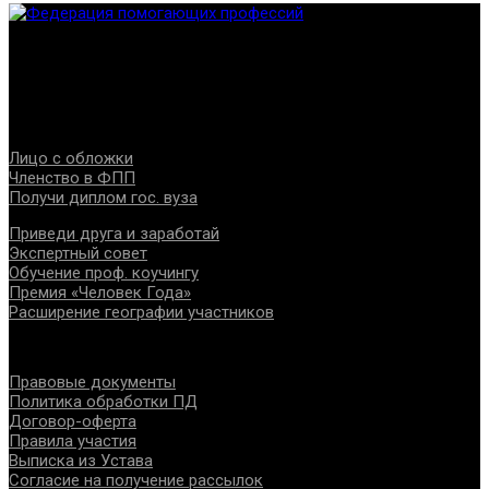
Федерация создана с целью содействия развитию
специалистов помогающих направлений, защите прав и
интересов, консолидации отрасли.
Проекты
Лицо с обложки
Членство в ФПП
Получи диплом гос. вуза
Приведи друга и заработай
Экспертный совет
Обучение проф. коучингу
Премия «Человек Года»
Расширение географии участников
Документы
Правовые документы
Политика обработки ПД
Договор-оферта
Правила участия
Выписка из Устава
Согласие на получение рассылок