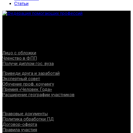
Статьи
Федерация создана с целью содействия развитию
специалистов помогающих направлений, защите прав и
интересов, консолидации отрасли.
Проекты
Лицо с обложки
Членство в ФПП
Получи диплом гос. вуза
Приведи друга и заработай
Экспертный совет
Обучение проф. коучингу
Премия «Человек Года»
Расширение географии участников
Документы
Правовые документы
Политика обработки ПД
Договор-оферта
Правила участия