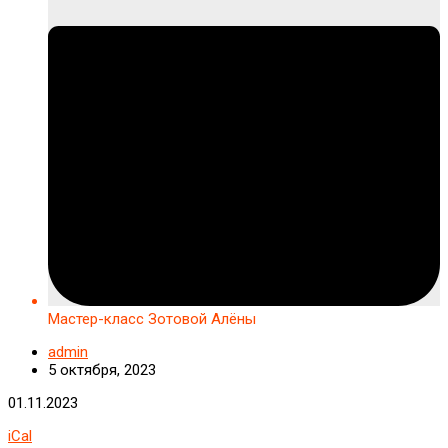
Мастер-класс Зотовой Алёны
admin
5 октября, 2023
Мастер-
01.11.2023
класс
iCal
Зотовой