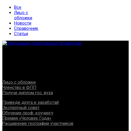
Все
Лицо с
обложки
Новости
Справочник
Статьи
Федерация создана с целью содействия развитию
специалистов помогающих направлений, защите прав и
интересов, консолидации отрасли.
Проекты
Лицо с обложки
Членство в ФПП
Получи диплом гос. вуза
Приведи друга и заработай
Экспертный совет
Обучение проф. коучингу
Премия «Человек Года»
Расширение географии участников