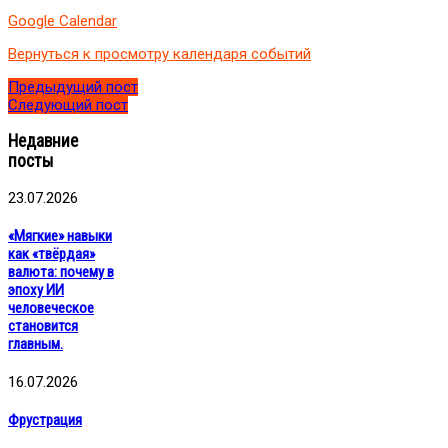
Алёны
Google Calendar
Вернуться к просмотру календаря событий
Предыдущий пост
Следующий пост
Недавние
посты
23.07.2026
«Мягкие» навыки
как «твёрдая»
валюта: почему в
эпоху ИИ
человеческое
становится
главным.
16.07.2026
Фрустрация