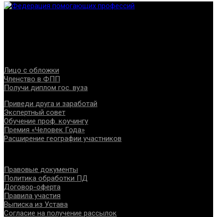
Федерация создана с целью содействия развитию
специалистов помогающих направлений, защите прав и
интересов, консолидации отрасли.
Проекты
Лицо с обложки
Членство в ФПП
Получи диплом гос. вуза
Приведи друга и заработай
Экспертный совет
Обучение проф. коучингу
Премия «Человек Года»
Расширение географии участников
Документы
Правовые документы
Политика обработки ПД
Договор-оферта
Правила участия
Выписка из Устава
Согласие на получение рассылок