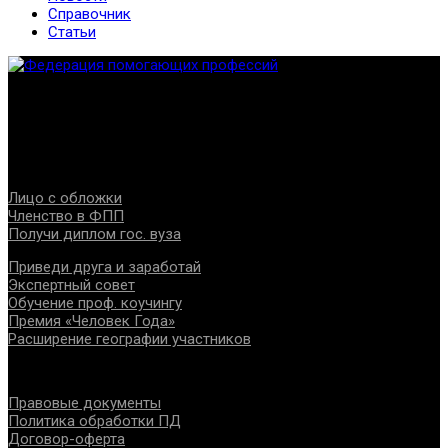
Справочник
Статьи
Федерация создана с целью содействия развитию
специалистов помогающих направлений, защите прав и
интересов, консолидации отрасли.
Проекты
Лицо с обложки
Членство в ФПП
Получи диплом гос. вуза
Приведи друга и заработай
Экспертный совет
Обучение проф. коучингу
Премия «Человек Года»
Расширение географии участников
Документы
Правовые документы
Политика обработки ПД
Договор-оферта