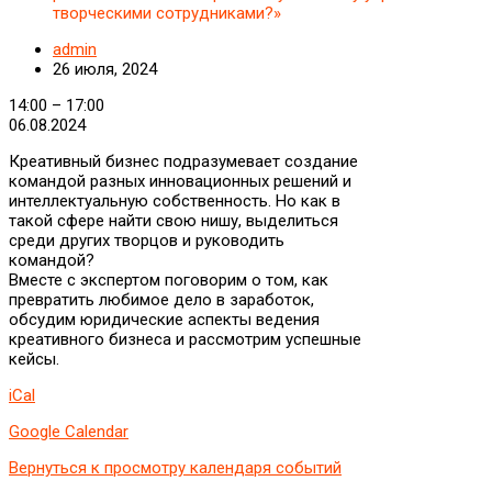
творческими сотрудниками?»
admin
26 июля, 2024
Мастер-
14:00
–
17:00
класс
06.08.2024
«Креативный
Креативный бизнес подразумевает создание
бизнес:
командой разных инновационных решений и
миф
интеллектуальную собственность. Но как в
или
такой сфере найти свою нишу, выделиться
реальность?
среди других творцов и руководить
Как
командой?
творческому
Вместе с экспертом поговорим о том, как
человеку
превратить любимое дело в заработок,
управлять
обсудим юридические аспекты ведения
творческими
креативного бизнеса и рассмотрим успешные
сотрудниками?»
кейсы.
iCal
Google Calendar
Вернуться к просмотру календаря событий