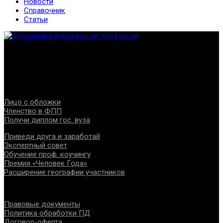
Новости
Справочник
Статьи
Федерация создана с целью содействия развитию
специалистов помогающих направлений, защите прав и
интересов, консолидации отрасли.
Проекты
Лицо с обложки
Членство в ФПП
Получи диплом гос. вуза
Приведи друга и заработай
Экспертный совет
Обучение проф. коучингу
Премия «Человек Года»
Расширение географии участников
Документы
Правовые документы
Политика обработки ПД
Договор-оферта