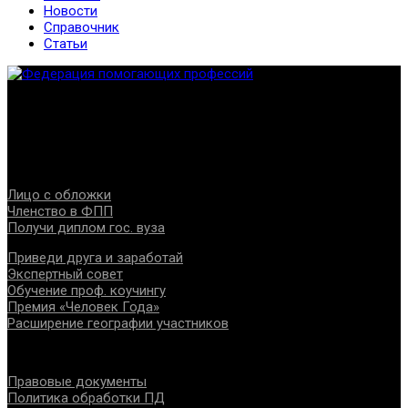
Новости
Справочник
Статьи
Федерация создана с целью содействия развитию
специалистов помогающих направлений, защите прав и
интересов, консолидации отрасли.
Проекты
Лицо с обложки
Членство в ФПП
Получи диплом гос. вуза
Приведи друга и заработай
Экспертный совет
Обучение проф. коучингу
Премия «Человек Года»
Расширение географии участников
Документы
Правовые документы
Политика обработки ПД