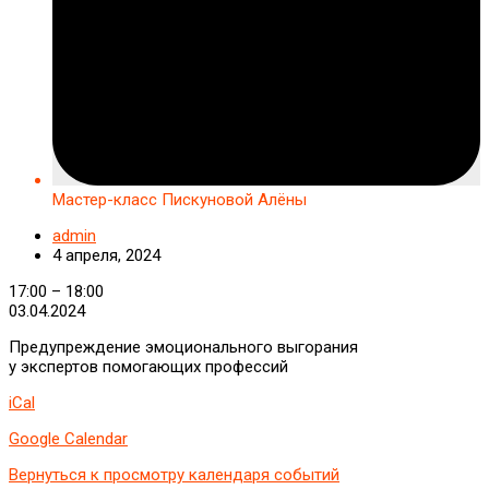
Мастер-класс Пискуновой Алёны
admin
4 апреля, 2024
Мастер-
17:00
–
18:00
класс
03.04.2024
Пискуновой
Предупреждение эмоционального выгорания
Алёны
у экспертов помогающих профессий
iCal
Google Calendar
Вернуться к просмотру календаря событий