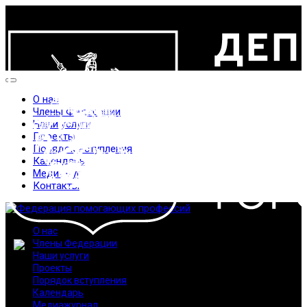
О нас
Члены Федерации
Наши услуги
Проекты
Порядок вступления
Календарь
Медиажурнал
Контакты
О нас
Члены Федерации
Наши услуги
Проекты
Порядок вступления
Календарь
Медиажурнал