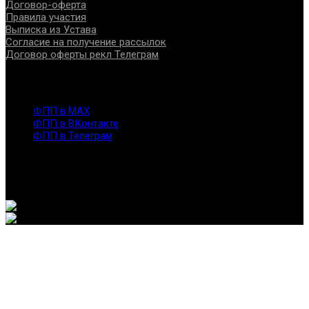
Договор-оферта
Правила участия
Выписка из Устава
Согласие на получение рассылок
Договор оферты рекл Телеграм
Контакты
info@fppro.ru
ФПП в МАХ
ФПП в ВКонтакте
ФПП в Телеграм
Москва, м.о. Арбат, пер. Романов,3
7-495-127-10-45
@ Федерация помогающих профессий, 2026