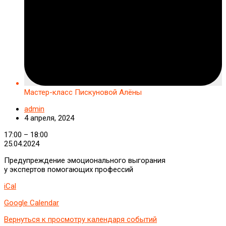
Мастер-класс Пискуновой Алёны
admin
4 апреля, 2024
Мастер-
17:00
–
18:00
класс
25.04.2024
Пискуновой
Предупреждение эмоционального выгорания
Алёны
у экспертов помогающих профессий
iCal
Google Calendar
Вернуться к просмотру календаря событий