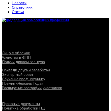
Новости
Справочник
Статьи
Федерация создана с целью содействия развитию
специалистов помогающих направлений, защите прав и
интересов, консолидации отрасли.
Проекты
Лицо с обложки
Членство в ФПП
Получи диплом гос. вуза
Приведи друга и заработай
Экспертный совет
Обучение проф. коучингу
Премия «Человек Года»
Расширение географии участников
Документы
Правовые документы
Политика обработки ПД