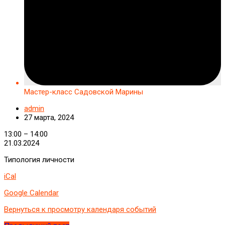
Мастер-класс Садовской Марины
admin
27 марта, 2024
Мастер-
13:00
–
14:00
класс
21.03.2024
Садовской
Типология личности
Марины
iCal
Google Calendar
Вернуться к просмотру календаря событий