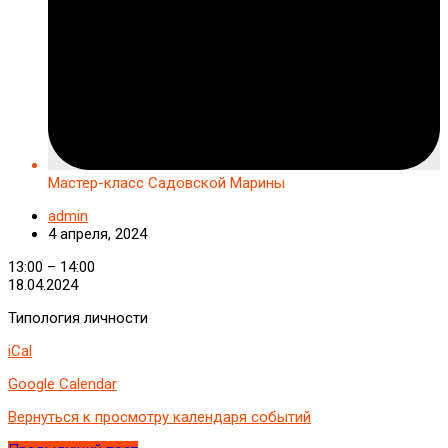
Мастер-класс Садовской Марины
admin
4 апреля, 2024
Мастер-
13:00
–
14:00
класс
18.04.2024
Садовской
Типология личности
Марины
iCal
Google Calendar
Вернуться к просмотру календаря событий