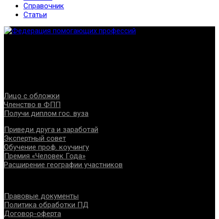
Справочник
Статьи
Федерация создана с целью содействия развитию
специалистов помогающих направлений, защите прав и
интересов, консолидации отрасли.
Проекты
Лицо с обложки
Членство в ФПП
Получи диплом гос. вуза
Приведи друга и заработай
Экспертный совет
Обучение проф. коучингу
Премия «Человек Года»
Расширение географии участников
Документы
Правовые документы
Политика обработки ПД
Договор-оферта