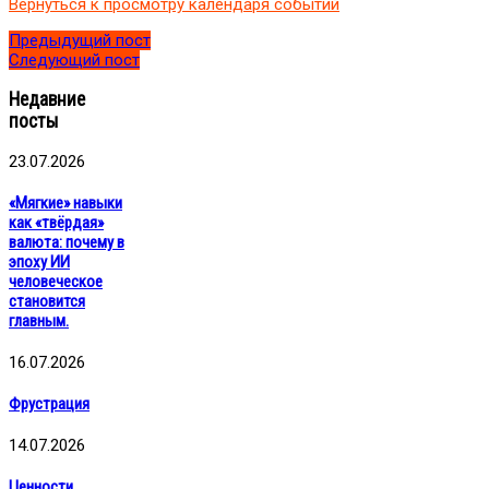
Вернуться к просмотру календаря событий
Предыдущий пост
Следующий пост
Недавние
посты
23.07.2026
«Мягкие» навыки
как «твёрдая»
валюта: почему в
эпоху ИИ
человеческое
становится
главным.
16.07.2026
Фрустрация
14.07.2026
Ценности