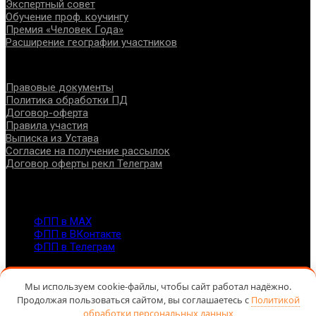
Экспертный совет
Обучение проф. коучингу
Премия «Человек Года»
Расширение географии участников
Документы
Правовые документы
Политика обработки ПД
Договор-оферта
Правила участия
Выписка из Устава
Согласие на получение рассылок
Договор оферты рекл Телеграм
Контакты
info@fppro.ru
ФПП в МАХ
ФПП в ВКонтакте
ФПП в Телеграм
Москва, м.о. Арбат, пер. Романов,3
7-495-127-10-45
Мы используем cookie-файлы, чтобы сайт работал надёжно.
@ Федерация помогающих профессий, 2026
Продолжая пользоваться сайтом, вы соглашаетесь с
Политикой
обработки персональных данных