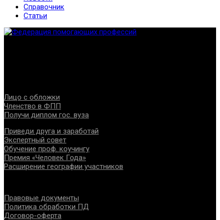
Справочник
Статьи
Федерация создана с целью содействия развитию
специалистов помогающих направлений, защите прав и
интересов, консолидации отрасли.
Проекты
Лицо с обложки
Членство в ФПП
Получи диплом гос. вуза
Приведи друга и заработай
Экспертный совет
Обучение проф. коучингу
Премия «Человек Года»
Расширение географии участников
Документы
Правовые документы
Политика обработки ПД
Договор-оферта