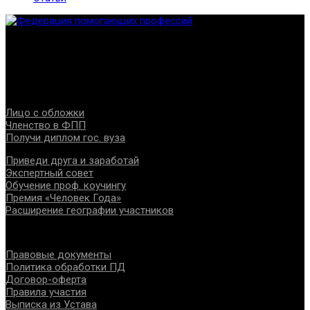
Федерация создана с целью содействия развитию
специалистов помогающих направлений, защите прав и
интересов, консолидации отрасли.
Проекты
Лицо с обложки
Членство в ФПП
Получи диплом гос. вуза
Приведи друга и заработай
Экспертный совет
Обучение проф. коучингу
Премия «Человек Года»
Расширение географии участников
Документы
Правовые документы
Политика обработки ПД
Договор-оферта
Правила участия
Выписка из Устава