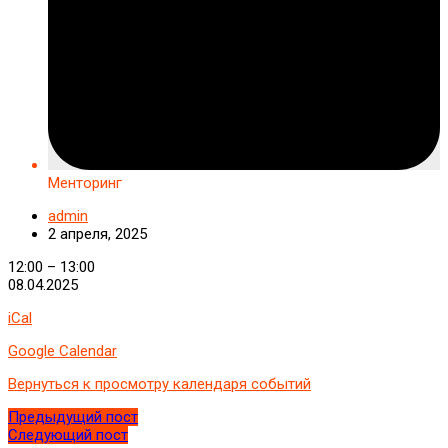
Менторинг
admin
2 апреля, 2025
Менторинг
12:00
–
13:00
08.04.2025
iCal
Google Calendar
Вернуться к просмотру календаря событий
Предыдущий пост
Следующий пост