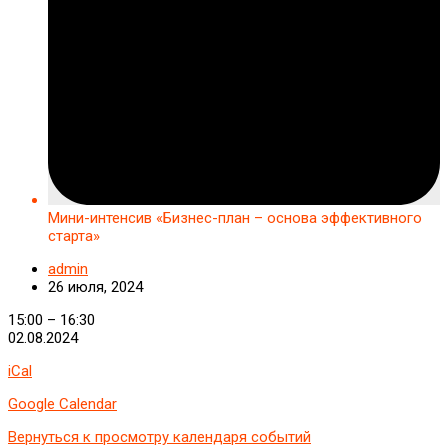
Мини-интенсив «Бизнес-план – основа эффективного
старта»
admin
26 июля, 2024
Мини-
15:00
–
16:30
интенсив
02.08.2024
«Бизнес-
iCal
план
–
Google Calendar
основа
эффективного
Вернуться к просмотру календаря событий
старта»