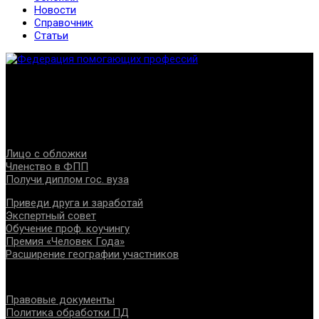
Новости
Справочник
Статьи
Федерация создана с целью содействия развитию
специалистов помогающих направлений, защите прав и
интересов, консолидации отрасли.
Проекты
Лицо с обложки
Членство в ФПП
Получи диплом гос. вуза
Приведи друга и заработай
Экспертный совет
Обучение проф. коучингу
Премия «Человек Года»
Расширение географии участников
Документы
Правовые документы
Политика обработки ПД