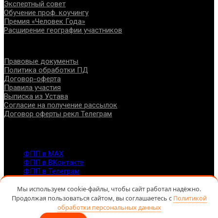
Экспертный совет
Обучение проф. коучингу
Премия «Человек Года»
Расширение географии участников
Документы
Правовые документы
Политика обработки ПД
Договор-оферта
Правила участия
Выписка из Устава
Согласие на получение рассылок
Договор оферты рекл Телеграм
Контакты
info@fppro.ru
ФПП в МАХ
ФПП в ВКонтакте
ФПП в Телеграм
Москва, м.о. Арбат, пер. Романов,3
7-495-127-10-45
Мы используем cookie-файлы, чтобы сайт работал надёжно.
Продолжая пользоваться сайтом, вы соглашаетесь с
Политикой
@ Федерация помогающих профессий, 2026
обработки персональных данных