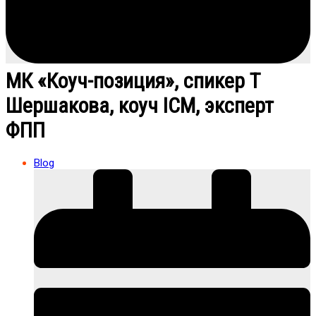
МК «Коуч-позиция», спикер Т
Шершакова, коуч ICM, эксперт
ФПП
Blog