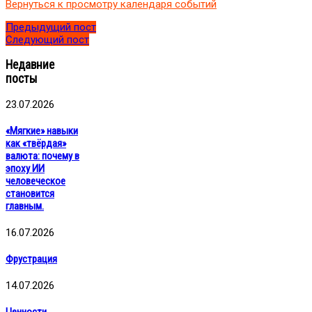
Вернуться к просмотру календаря событий
коуч
ICM,
Предыдущий пост
эксперт
Следующий пост
ФПП
Недавние
посты
23.07.2026
«Мягкие» навыки
как «твёрдая»
валюта: почему в
эпоху ИИ
человеческое
становится
главным.
16.07.2026
Фрустрация
14.07.2026
Ценности