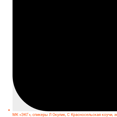
МК «ЭКГ», спикеры Л Окулик, С Красносельская коучи, 