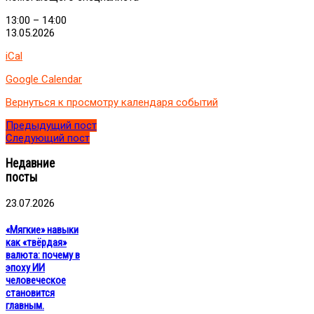
13:00
–
14:00
13.05.2026
iCal
Google Calendar
Вернуться к просмотру календаря событий
Предыдущий пост
Следующий пост
Недавние
посты
23.07.2026
«Мягкие» навыки
как «твёрдая»
валюта: почему в
эпоху ИИ
человеческое
становится
главным.