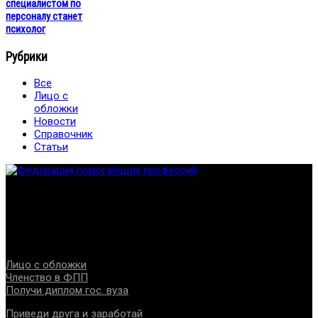
специалистом по
персоналу станет
психолог
Рубрики
Все
Лицо с
обложки
Новости
Справочник
Статьи
Федерация создана с целью содействия развитию
специалистов помогающих направлений, защите прав и
интересов, консолидации отрасли.
Проекты
Лицо с обложки
Членство в ФПП
Получи диплом гос. вуза
Приведи друга и заработай