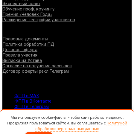
Экспертный совет
Обучение проф. коучингу
Премия «Человек Года»
Расширение географии участников
Документы
Правовые документы
Политика обработки ПД
Договор-оферта
Правила участия
Выписка из Устава
Согласие на получение рассылок
Договор оферты рекл Телеграм
Контакты
info@fppro.ru
ФПП в МАХ
ФПП в ВКонтакте
ФПП в Телеграм
Москва, м.о. Арбат, пер. Романов,3
7-495-127-10-45
Мы используем cookie-файлы, чтобы сайт работал надёжно.
Продолжая пользоваться сайтом, вы соглашаетесь с
Политикой
@ Федерация помогающих профессий, 2026
обработки персональных данных