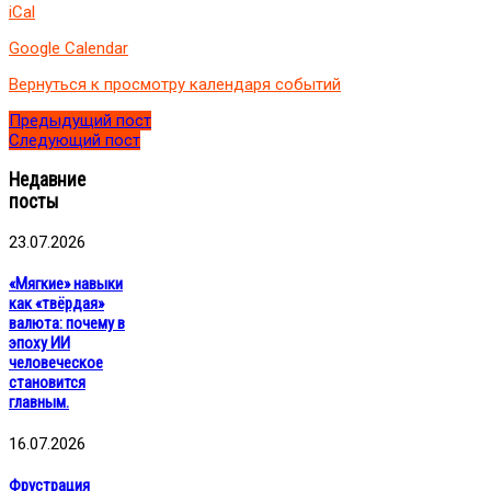
iCal
коуч-
ментор
Google Calendar
ICM
Фатькина
Вернуться к просмотру календаря событий
Марина
"
Предыдущий пост
Какие
Следующий пост
результаты
получает
Недавние
клиент
посты
по
итогам
23.07.2026
кс:
разбор
«Мягкие» навыки
вариантов
как «твёрдая»
валюта: почему в
эпоху ИИ
человеческое
становится
главным.
16.07.2026
Фрустрация