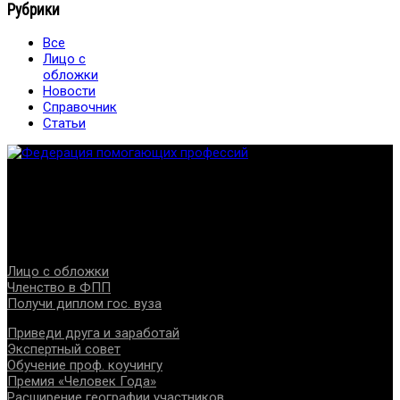
Рубрики
Все
Лицо с
обложки
Новости
Справочник
Статьи
Федерация создана с целью содействия развитию
специалистов помогающих направлений, защите прав и
интересов, консолидации отрасли.
Проекты
Лицо с обложки
Членство в ФПП
Получи диплом гос. вуза
Приведи друга и заработай
Экспертный совет
Обучение проф. коучингу
Премия «Человек Года»
Расширение географии участников