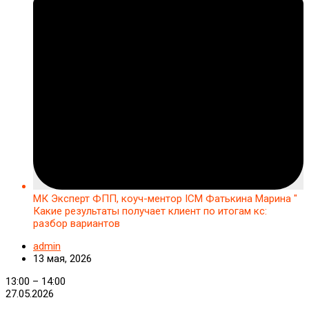
МК Эксперт ФПП, коуч-ментор ICM Фатькина Марина "
Какие результаты получает клиент по итогам кс:
разбор вариантов
admin
13 мая, 2026
МК
13:00
–
14:00
Эксперт
27.05.2026
ФПП,