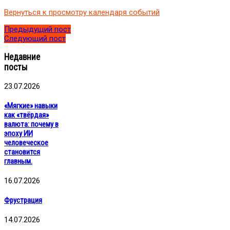
области
Вернуться к просмотру календаря событий
применения.
Галина
Предыдущий пост
Алексеева
Следующий пост
Недавние
посты
23.07.2026
«Мягкие» навыки
как «твёрдая»
валюта: почему в
эпоху ИИ
человеческое
становится
главным.
16.07.2026
Фрустрация
14.07.2026