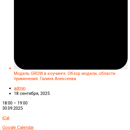
Модель GROW в коучинге. Обзор модели, области
применения. Галина Алексеева
admin
18 сентября, 2025
Модель
18:00
–
19:00
GROW
30.09.2025
в
iCal
коучинге.
Обзор
Google Calendar
модели,