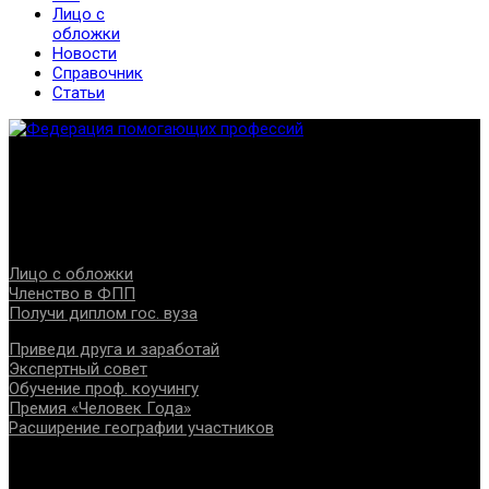
Лицо с
обложки
Новости
Справочник
Статьи
Федерация создана с целью содействия развитию
специалистов помогающих направлений, защите прав и
интересов, консолидации отрасли.
Проекты
Лицо с обложки
Членство в ФПП
Получи диплом гос. вуза
Приведи друга и заработай
Экспертный совет
Обучение проф. коучингу
Премия «Человек Года»
Расширение географии участников
Документы