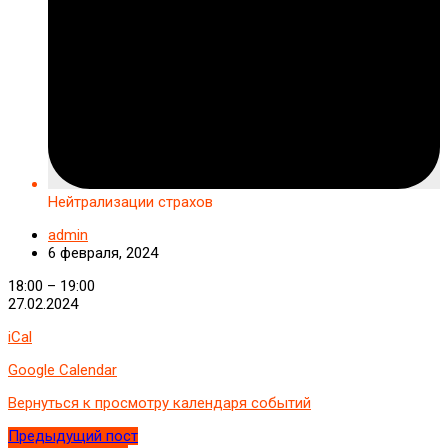
Нейтрализации страхов
admin
6 февраля, 2024
Нейтрализации
18:00
–
19:00
страхов
27.02.2024
iCal
Google Calendar
Вернуться к просмотру календаря событий
Предыдущий пост