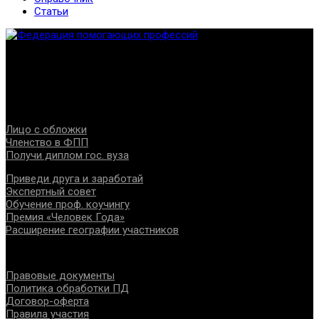
Статьи
Федерация создана с целью содействия развитию
специалистов помогающих направлений, защите прав и
интересов, консолидации отрасли.
Проекты
Лицо с обложки
Членство в ФПП
Получи диплом гос. вуза
Приведи друга и заработай
Экспертный совет
Обучение проф. коучингу
Премия «Человек Года»
Расширение географии участников
Документы
Правовые документы
Политика обработки ПД
Договор-оферта
Правила участия