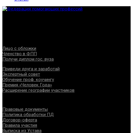
Федерация создана с целью содействия развитию
специалистов помогающих направлений, защите прав и
интересов, консолидации отрасли.
Проекты
Лицо с обложки
Членство в ФПП
Получи диплом гос. вуза
Приведи друга и заработай
Экспертный совет
Обучение проф. коучингу
Премия «Человек Года»
Расширение географии участников
Документы
Правовые документы
Политика обработки ПД
Договор-оферта
Правила участия
Выписка из Устава