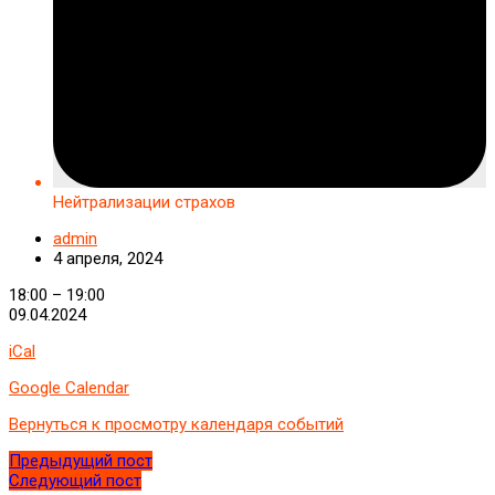
Нейтрализации страхов
admin
4 апреля, 2024
Нейтрализации
18:00
–
19:00
страхов
09.04.2024
iCal
Google Calendar
Вернуться к просмотру календаря событий
Предыдущий пост
Следующий пост