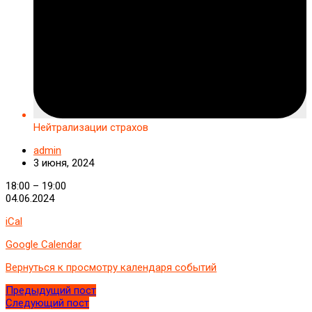
Нейтрализации страхов
admin
3 июня, 2024
Нейтрализации
18:00
–
19:00
страхов
04.06.2024
iCal
Google Calendar
Вернуться к просмотру календаря событий
Предыдущий пост
Следующий пост