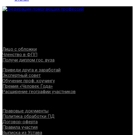
Федерация создана с целью содействия развитию
специалистов помогающих направлений, защите прав и
интересов, консолидации отрасли.
Проекты
Лицо с обложки
Членство в ФПП
Получи диплом гос. вуза
Приведи друга и заработай
Экспертный совет
Обучение проф. коучингу
Премия «Человек Года»
Расширение географии участников
Документы
Правовые документы
Политика обработки ПД
Договор-оферта
Правила участия
Выписка из Устава