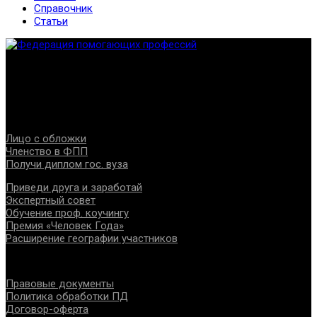
Справочник
Статьи
Федерация создана с целью содействия развитию
специалистов помогающих направлений, защите прав и
интересов, консолидации отрасли.
Проекты
Лицо с обложки
Членство в ФПП
Получи диплом гос. вуза
Приведи друга и заработай
Экспертный совет
Обучение проф. коучингу
Премия «Человек Года»
Расширение географии участников
Документы
Правовые документы
Политика обработки ПД
Договор-оферта