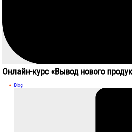
Онлайн-курс «Вывод нового продук
Blog