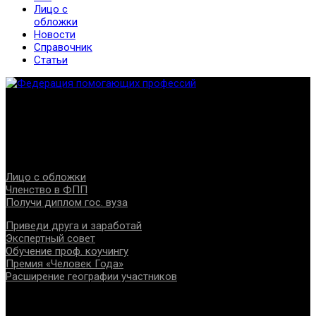
Лицо с
обложки
Новости
Справочник
Статьи
Федерация создана с целью содействия развитию
специалистов помогающих направлений, защите прав и
интересов, консолидации отрасли.
Проекты
Лицо с обложки
Членство в ФПП
Получи диплом гос. вуза
Приведи друга и заработай
Экспертный совет
Обучение проф. коучингу
Премия «Человек Года»
Расширение географии участников
Документы