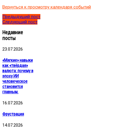
для
Вернуться к просмотру календаря событий
сына"
Предыдущий пост
Следующий пост
Недавние
посты
23.07.2026
«Мягкие» навыки
как «твёрдая»
валюта: почему в
эпоху ИИ
человеческое
становится
главным.
16.07.2026
Фрустрация
14.07.2026