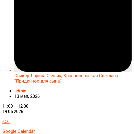
Спикер Лариса Окулик, Красносельская Светлана
"Приданное для сына"
admin
13 мая, 2026
Спикер
11:00
–
12:00
Лариса
19.05.2026
Окулик,
iCal
Красносельская
Светлана
Google Calendar
"Приданное