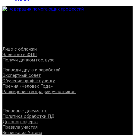
Федерация создана с целью содействия развитию
специалистов помогающих направлений, защите прав и
интересов, консолидации отрасли.
Проекты
Лицо с обложки
Членство в ФПП
Получи диплом гос. вуза
Приведи друга и заработай
Экспертный совет
Обучение проф. коучингу
Премия «Человек Года»
Расширение географии участников
Документы
Правовые документы
Политика обработки ПД
Договор-оферта
Правила участия
Выписка из Устава