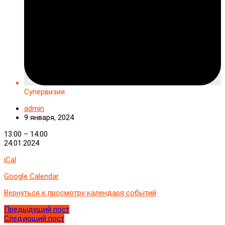
Супервизия
admin
9 января, 2024
Супервизия
13:00
–
14:00
24.01.2024
iCal
Google Calendar
Вернуться к просмотру календаря событий
Предыдущий пост
Следующий пост