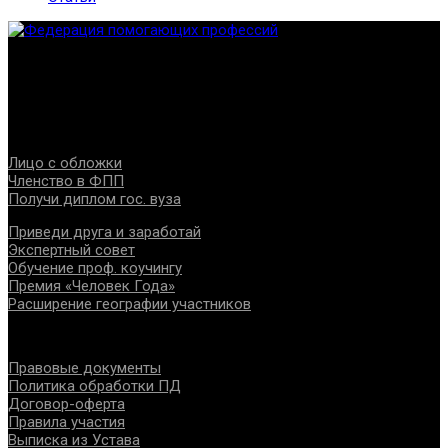
Федерация создана с целью содействия развитию
специалистов помогающих направлений, защите прав и
интересов, консолидации отрасли.
Проекты
Лицо с обложки
Членство в ФПП
Получи диплом гос. вуза
Приведи друга и заработай
Экспертный совет
Обучение проф. коучингу
Премия «Человек Года»
Расширение географии участников
Документы
Правовые документы
Политика обработки ПД
Договор-оферта
Правила участия
Выписка из Устава