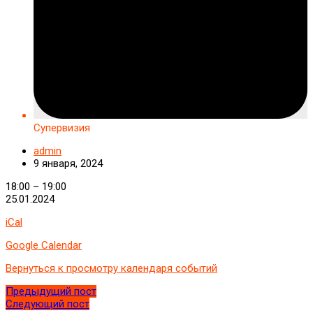
Супервизия
admin
9 января, 2024
Супервизия
18:00
–
19:00
25.01.2024
iCal
Google Calendar
Вернуться к просмотру календаря событий
Предыдущий пост
Следующий пост