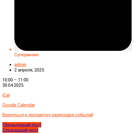
Супервизия
admin
2 апреля, 2025
Супервизия
10:00
–
11:00
30.04.2025
iCal
Google Calendar
Вернуться к просмотру календаря событий
Предыдущий пост
Следующий пост