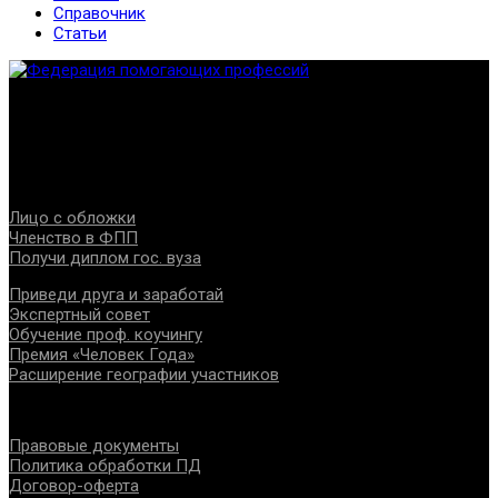
Справочник
Статьи
Федерация создана с целью содействия развитию
специалистов помогающих направлений, защите прав и
интересов, консолидации отрасли.
Проекты
Лицо с обложки
Членство в ФПП
Получи диплом гос. вуза
Приведи друга и заработай
Экспертный совет
Обучение проф. коучингу
Премия «Человек Года»
Расширение географии участников
Документы
Правовые документы
Политика обработки ПД
Договор-оферта