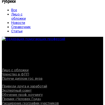
Рубрики
Все
Лицо с
обложки
Новости
Справочник
Статьи
Федерация создана с целью содействия развитию
специалистов помогающих направлений, защите прав и
интересов, консолидации отрасли.
Проекты
Лицо с обложки
Членство в ФПП
Получи диплом гос. вуза
Приведи друга и заработай
Экспертный совет
Обучение проф. коучингу
Премия «Человек Года»
Расширение географии участников