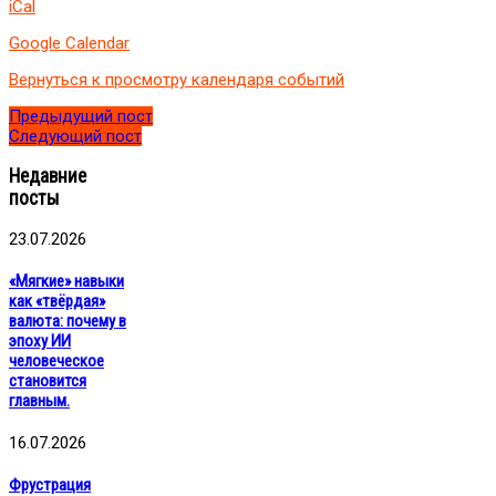
iCal
Google Calendar
Вернуться к просмотру календаря событий
Предыдущий пост
Следующий пост
Недавние
посты
23.07.2026
«Мягкие» навыки
как «твёрдая»
валюта: почему в
эпоху ИИ
человеческое
становится
главным.
16.07.2026
Фрустрация